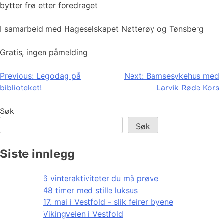
bytter frø etter foredraget
I samarbeid med Hageselskapet Nøtterøy og Tønsberg
Gratis, ingen påmelding
Innleggsnavigasjon
Previous:
Legodag på
Next:
Bamsesykehus med
biblioteket!
Larvik Røde Kors
Søk
Søk
Siste innlegg
6 vinteraktiviteter du må prøve
48 timer med stille luksus
17. mai i Vestfold – slik feirer byene
Vikingveien i Vestfold