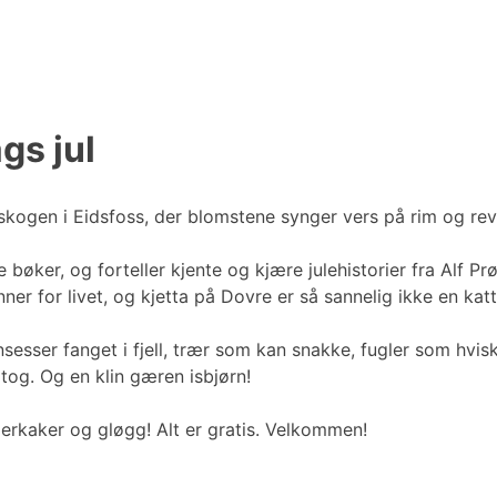
gs jul
 skogen i Eidsfoss, der blomstene synger vers på rim og re
e bøker, og forteller kjente og kjære julehistorier fra Alf 
ner for livet, og kjetta på Dovre er så sannelig ikke en katt 
prinsesser fanget i fjell, trær som kan snakke, fugler som h
 tog. Og en klin gæren isbjørn!
pperkaker og gløgg! Alt er gratis. Velkommen!