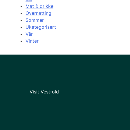
Mat & drikke
Overnatting
Sommer
Ukategorisert
Vår
Vinter
Visit Vestfold