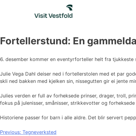
Skip
to
content
Fortellerstund: En gammelda
6. desember kommer en eventyrforteller helt fra tjukkeste
Julie Vega Dahl deiser ned i fortellerstolen med et par god
skli ned bakken med kjelken sin, nissegutten gir ei jente min
Julies verden er full av forheksede prinser, drager, troll, 
fokus på julenisser, smånisser, strikkevotter og forheksede
Historiene passer for barn i alle aldre. Det blir servert pe
Innleggsnavigasjon
Previous:
Tegneverksted