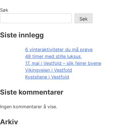
Søk
Søk
Siste innlegg
6 vinteraktiviteter du må prøve
48 timer med stille luksus
17. mai i Vestfold – slik feirer byene
Vikingveien i Vestfold
Kyststiene i Vestfold
Siste kommentarer
Ingen kommentarer å vise.
Arkiv