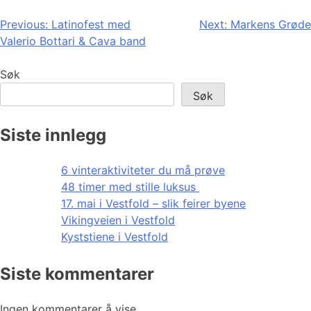
Innleggsnavigasjon
Previous:
Latinofest med
Next:
Markens Grøde
Valerio Bottari & Cava band
Søk
Søk
Siste innlegg
6 vinteraktiviteter du må prøve
48 timer med stille luksus
17. mai i Vestfold – slik feirer byene
Vikingveien i Vestfold
Kyststiene i Vestfold
Siste kommentarer
Ingen kommentarer å vise.