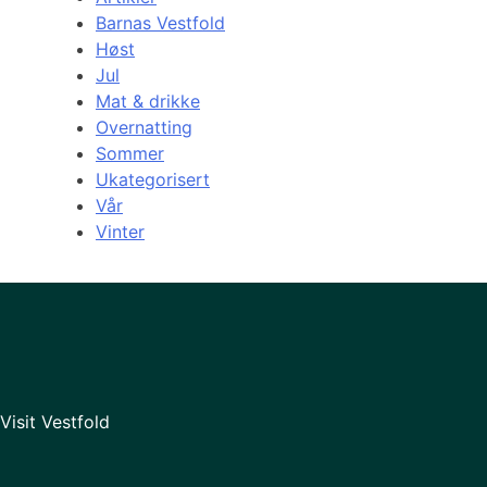
Barnas Vestfold
Høst
Jul
Mat & drikke
Overnatting
Sommer
Ukategorisert
Vår
Vinter
Visit Vestfold