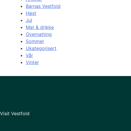
Barnas Vestfold
Høst
Jul
Mat & drikke
Overnatting
Sommer
Ukategorisert
Vår
Vinter
Visit Vestfold