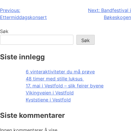
Innleggsnavigasjon
Previous:
Next:
Bandfestival i
Ettermiddagskonsert
Bøkeskogen
Søk
Søk
Siste innlegg
6 vinteraktiviteter du må prøve
48 timer med stille luksus
17. mai i Vestfold – slik feirer byene
Vikingveien i Vestfold
Kyststiene i Vestfold
Siste kommentarer
Ingen kommentarer å vise.