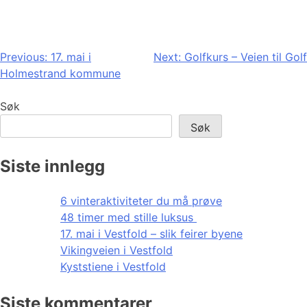
Innleggsnavigasjon
Previous:
17. mai i
Next:
Golfkurs – Veien til Golf
Holmestrand kommune
Søk
Søk
Siste innlegg
6 vinteraktiviteter du må prøve
48 timer med stille luksus
17. mai i Vestfold – slik feirer byene
Vikingveien i Vestfold
Kyststiene i Vestfold
Siste kommentarer