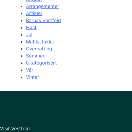
Arrangementer
Artikler
Barnas Vestfold
Høst
Jul
Mat & drikke
Overnatting
Sommer
Ukategorisert
Vår
Vinter
Visit Vestfold