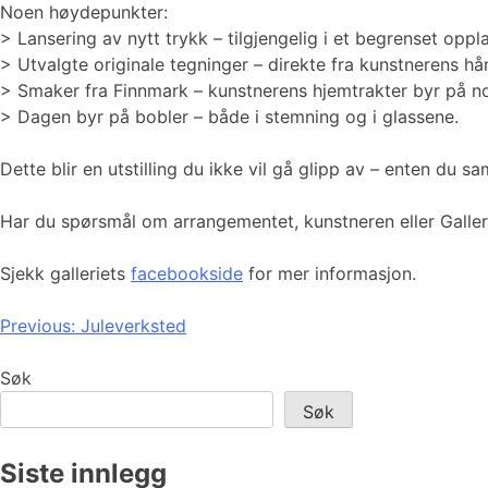
Noen høydepunkter:
> Lansering av nytt trykk – tilgjengelig i et begrenset oppl
> Utvalgte originale tegninger – direkte fra kunstnerens hå
> Smaker fra Finnmark – kunstnerens hjemtrakter byr på no
> Dagen byr på bobler – både i stemning og i glassene.
Dette blir en utstilling du ikke vil gå glipp av – enten du s
Har du spørsmål om arrangementet, kunstneren eller Galleri
Sjekk galleriets
facebookside
for mer informasjon.
Innleggsnavigasjon
Previous:
Juleverksted
Søk
Søk
Siste innlegg