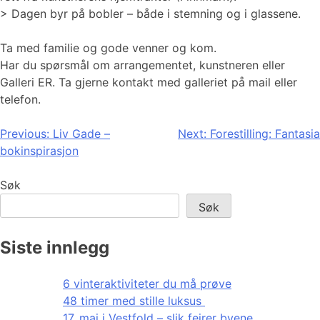
> Dagen byr på bobler – både i stemning og i glassene.
Ta med familie og gode venner og kom.
Har du spørsmål om arrangementet, kunstneren eller
Galleri ER. Ta gjerne kontakt med galleriet på mail eller
telefon.
Innleggsnavigasjon
Previous:
Liv Gade –
Next:
Forestilling: Fantasia
bokinspirasjon
Søk
Søk
Siste innlegg
6 vinteraktiviteter du må prøve
48 timer med stille luksus
17. mai i Vestfold – slik feirer byene