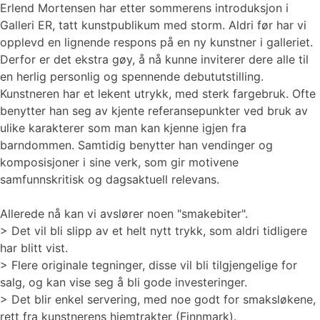
Erlend Mortensen har etter sommerens introduksjon i
Galleri ER, tatt kunstpublikum med storm. Aldri før har vi
opplevd en lignende respons på en ny kunstner i galleriet.
Derfor er det ekstra gøy, å nå kunne inviterer dere alle til
en herlig personlig og spennende debututstilling.
Kunstneren har et lekent utrykk, med sterk fargebruk. Ofte
benytter han seg av kjente referansepunkter ved bruk av
ulike karakterer som man kan kjenne igjen fra
barndommen. Samtidig benytter han vendinger og
komposisjoner i sine verk, som gir motivene
samfunnskritisk og dagsaktuell relevans.
Allerede nå kan vi avslører noen "smakebiter".
> Det vil bli slipp av et helt nytt trykk, som aldri tidligere
har blitt vist.
> Flere originale tegninger, disse vil bli tilgjengelige for
salg, og kan vise seg å bli gode investeringer.
> Det blir enkel servering, med noe godt for smaksløkene,
rett fra kunstnerens hjemtrakter (Finnmark).