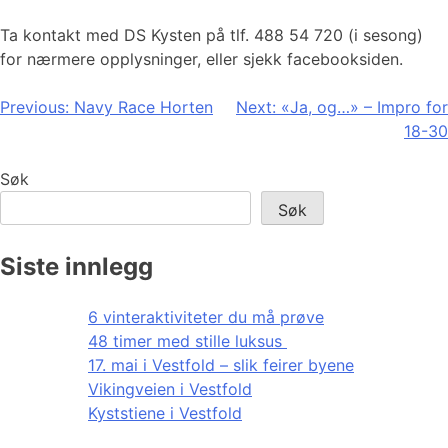
Ta kontakt med DS Kysten på tlf. 488 54 720 (i sesong)
for nærmere opplysninger, eller sjekk facebooksiden.
Innleggsnavigasjon
Previous:
Navy Race Horten
Next:
«Ja, og…» – Impro for
18-30
Søk
Søk
Siste innlegg
6 vinteraktiviteter du må prøve
48 timer med stille luksus
17. mai i Vestfold – slik feirer byene
Vikingveien i Vestfold
Kyststiene i Vestfold