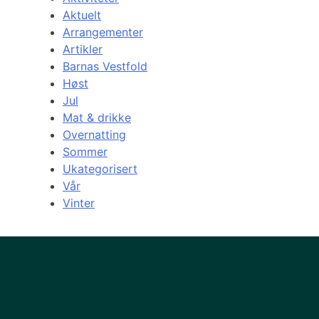
Aktuelt
Arrangementer
Artikler
Barnas Vestfold
Høst
Jul
Mat & drikke
Overnatting
Sommer
Ukategorisert
Vår
Vinter