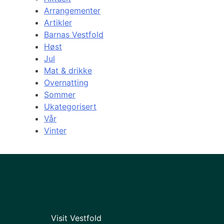
Arrangementer
Artikler
Barnas Vestfold
Høst
Jul
Mat & drikke
Overnatting
Sommer
Ukategorisert
Vår
Vinter
Visit Vestfold