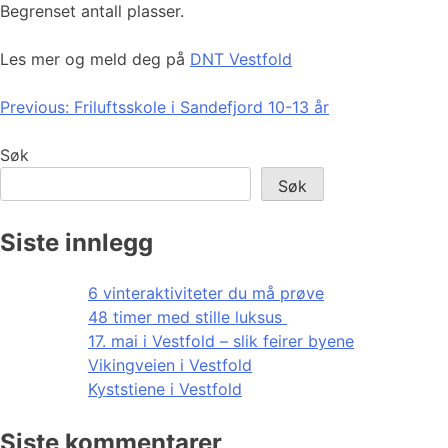
Begrenset antall plasser.
Les mer og meld deg på
DNT Vestfold
Innleggsnavigasjon
Previous:
Friluftsskole i Sandefjord 10-13 år
Søk
Søk
Siste innlegg
6 vinteraktiviteter du må prøve
48 timer med stille luksus
17. mai i Vestfold – slik feirer byene
Vikingveien i Vestfold
Kyststiene i Vestfold
Siste kommentarer