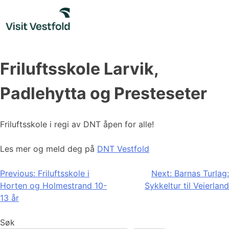
Skip
to
content
Friluftsskole Larvik,
Padlehytta og Presteseter
Friluftsskole i regi av DNT åpen for alle!
Les mer og meld deg på
DNT Vestfold
Innleggsnavigasjon
Previous:
Friluftsskole i
Next:
Barnas Turlag:
Horten og Holmestrand 10-
Sykkeltur til Veierland
13 år
Søk