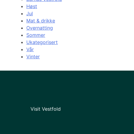
Høst
Jul
Mat & drikke
Overnatting
Sommer
Ukategorisert
Vår
Vinter
Visit Vestfold