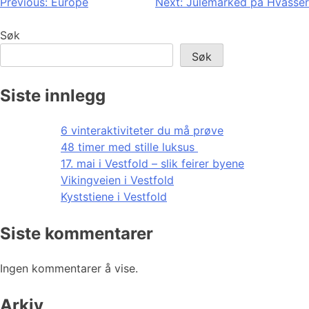
Innleggsnavigasjon
Previous:
Europe
Next:
Julemarked på Hvasser
Søk
Søk
Siste innlegg
6 vinteraktiviteter du må prøve
48 timer med stille luksus
17. mai i Vestfold – slik feirer byene
Vikingveien i Vestfold
Kyststiene i Vestfold
Siste kommentarer
Ingen kommentarer å vise.
Arkiv