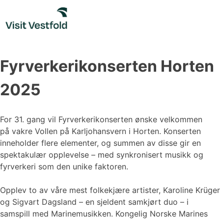
Skip
to
content
Fyrverkerikonserten Horten
2025
For 31. gang vil Fyrverkerikonserten ønske velkommen
på vakre Vollen på Karljohansvern i Horten. Konserten
inneholder flere elementer, og summen av disse gir en
spektakulær opplevelse – med synkronisert musikk og
fyrverkeri som den unike faktoren.
Opplev to av våre mest folkekjære artister, Karoline Krüger
og Sigvart Dagsland – en sjeldent samkjørt duo – i
samspill med Marinemusikken. Kongelig Norske Marines