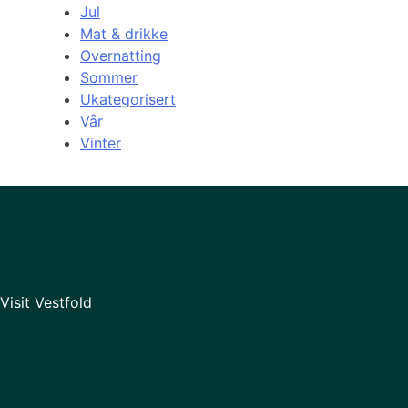
Jul
Mat & drikke
Overnatting
Sommer
Ukategorisert
Vår
Vinter
Visit Vestfold