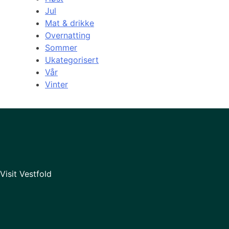
Jul
Mat & drikke
Overnatting
Sommer
Ukategorisert
Vår
Vinter
Visit Vestfold