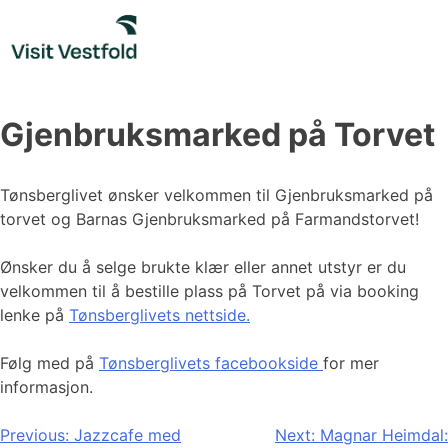
Skip
to
content
Gjenbruksmarked på Torvet
Tønsberglivet ønsker velkommen til Gjenbruksmarked på
torvet og Barnas Gjenbruksmarked på Farmandstorvet!
Ønsker du å selge brukte klær eller annet utstyr er du
velkommen til å bestille plass på Torvet på via booking
lenke på
Tønsberglivets nettside.
Følg med på
Tønsberglivets facebookside
for mer
informasjon.
Innleggsnavigasjon
Previous:
Jazzcafe med
Next:
Magnar Heimdal: