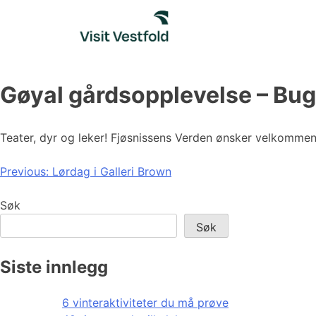
Skip
to
content
Gøyal gårdsopplevelse – Bu
Teater, dyr og leker! Fjøsnissens Verden ønsker velkommen t
Innleggsnavigasjon
Previous:
Lørdag i Galleri Brown
Søk
Søk
Siste innlegg
6 vinteraktiviteter du må prøve