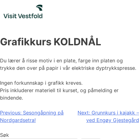
Skip
to
content
Grafikkurs KOLDNÅL
Du lærer å risse motiv i en plate, farge inn platen og
trykke den over på papir i vår elektriske dyptrykkspresse.
Ingen forkunnskap i grafikk kreves.
Pris inkluderer materiell til kurset, og påmelding er
bindende.
Innleggsnavigasjon
Previous:
Sesongåpning på
Next:
Grunnkurs i kajakk –
Nordgardsetra!
ved Engøy Gjestegård
Søk