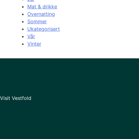
Mat & drikke
Overnatting
Sommer
Ukategorisert
Vår
Vinter
Visit Vestfold