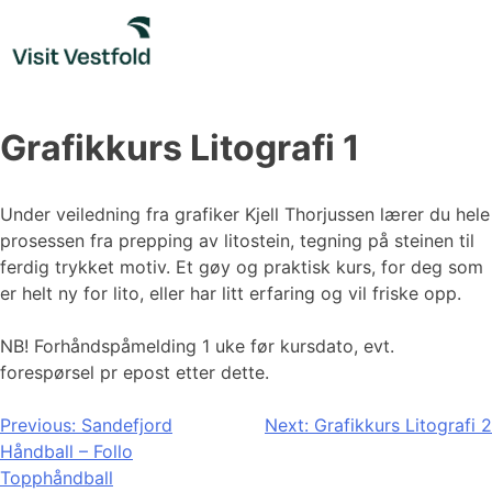
Skip
to
content
Grafikkurs Litografi 1
Under veiledning fra grafiker Kjell Thorjussen lærer du hele
prosessen fra prepping av litostein, tegning på steinen til
ferdig trykket motiv. Et gøy og praktisk kurs, for deg som
er helt ny for lito, eller har litt erfaring og vil friske opp.
NB! Forhåndspåmelding 1 uke før kursdato, evt.
forespørsel pr epost etter dette.
Innleggsnavigasjon
Previous:
Sandefjord
Next:
Grafikkurs Litografi 2
Håndball – Follo
Topphåndball