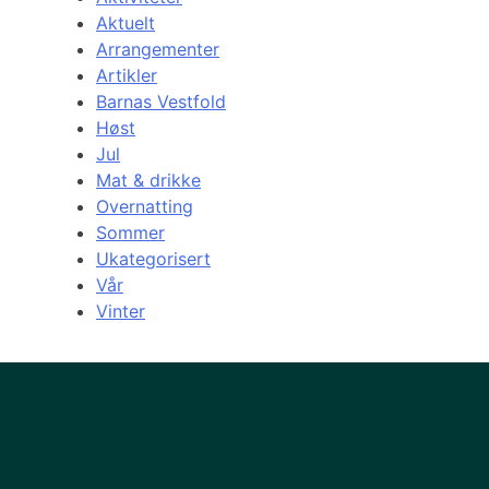
Aktuelt
Arrangementer
Artikler
Barnas Vestfold
Høst
Jul
Mat & drikke
Overnatting
Sommer
Ukategorisert
Vår
Vinter