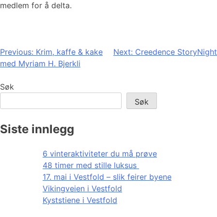
medlem for å delta.
Innleggsnavigasjon
Previous:
Krim, kaffe & kake
Next:
Creedence StoryNight
med Myriam H. Bjerkli
Søk
Søk
Siste innlegg
6 vinteraktiviteter du må prøve
48 timer med stille luksus
17. mai i Vestfold – slik feirer byene
Vikingveien i Vestfold
Kyststiene i Vestfold