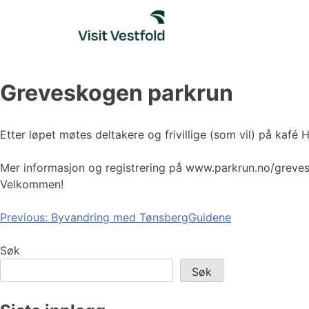
Skip
to
content
Greveskogen parkrun
Etter løpet møtes deltakere og frivillige (som vil) på kafé
Mer informasjon og registrering på www.parkrun.no/greve
Velkommen!
Innleggsnavigasjon
Previous:
Byvandring med TønsbergGuidene
Søk
Søk