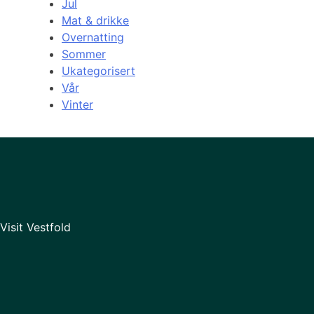
Jul
Mat & drikke
Overnatting
Sommer
Ukategorisert
Vår
Vinter
Visit Vestfold