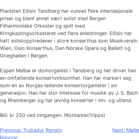
Pianisten Ellisiv Tandberg har vunnet flere internasjonale
priser og blant annet vært solist med Bergen
Filharmoniske Orkester og spilt med
Kringkastingsorkesteret ved flere anledninger. Ellisiv har
hatt solistopptredener i store konserthus som Musikverein
Wien, Oslo Konserthus, Den Norske Opera og Ballett og
Grieghallen i Bergen.
Espen Melbø er domorganist i Tønsberg og her driver han
en omfattende konsertvirksomhet. Han har markert seg
som en av Norges ledende konsertorganister i sin
generasjon. Han har stor interesse for musikk av J. S. Bach
og Rheinberger og har jevnlig konserter i inn- og utland.
Bill: kr 250 ved inngangen. (Kontanter/Vipps)
Innleggsnavigasjon
Previous:
Trubadur Renato
Next:
Mølje
Ragone