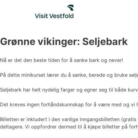
Skip
to
content
Grønne vikinger: Seljebark
Nå er det den beste tiden for å sanke bark og never!
På dette minikurset lærer du å sanke, berede og bruke selj
Seljebark har helt nydelig farger og egner seg til både kur
Det kreves ingen forhåndskunnskap for å være med og vi ha
Billetten er inkludert i den vanlige inngangsbilletten (grati
deltagere. Vi oppfordrer dermed til å kjøpe billetter på fo