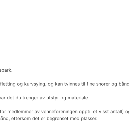
ebark.
vfletting og kurvsying, og kan tvinnes til fine snorer og b
r det du trenger av utstyr og materiale.
s for medlemmer av venneforeningen opptil et visst antall) og
rhånd, ettersom det er begrenset med plasser.