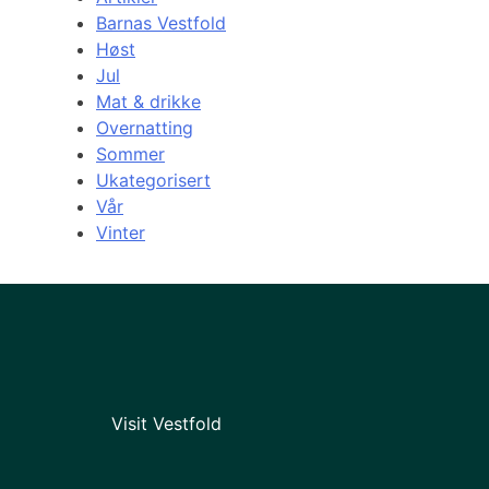
Barnas Vestfold
Høst
Jul
Mat & drikke
Overnatting
Sommer
Ukategorisert
Vår
Vinter
Visit Vestfold