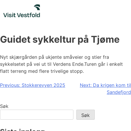
Skip
to
content
Guidet sykkeltur på Tjøme
Nyt skjærgården på ukjente småveier og stier fra
sykkelsetet på vei ut til Verdens Ende.Turen går i enkelt
flatt terreng med flere trivelige stopp.
Innleggsnavigasjon
Previous:
Stokkerevyen 2025
Next:
Da krigen kom til
Sandefjord
Søk
Søk