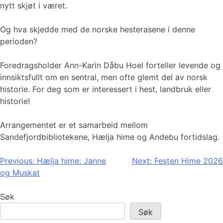
nytt skjøt i været.
Og hva skjedde med de norske hesterasene i denne
perioden?
Foredragsholder Ann-Karin Dåbu Hoel forteller levende og
innsiktsfullt om en sentral, men ofte glemt del av norsk
historie. For deg som er interessert i hest, landbruk eller
historie!
Arrangementet er et samarbeid mellom
Sandefjordbibliotekene, Hælja hime og Andebu fortidslag.
Innleggsnavigasjon
Previous:
Hælja hime: Janne
Next:
Festen Hime 2026
og Muskat
Søk
Søk