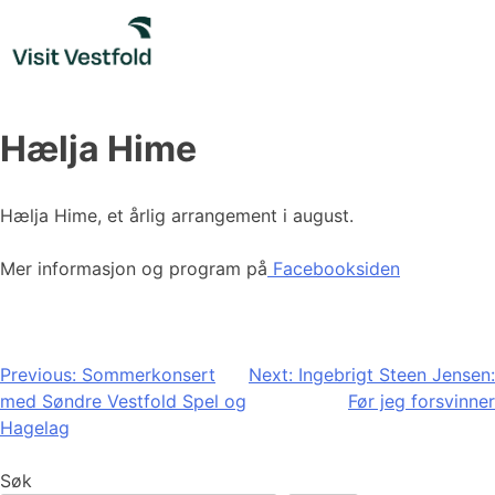
Skip
to
content
Hælja Hime
Hælja Hime, et årlig arrangement i august.
Mer informasjon og program på
Facebooksiden
Innleggsnavigasjon
Previous:
Sommerkonsert
Next:
Ingebrigt Steen Jensen:
med Søndre Vestfold Spel og
Før jeg forsvinner
Hagelag
Søk