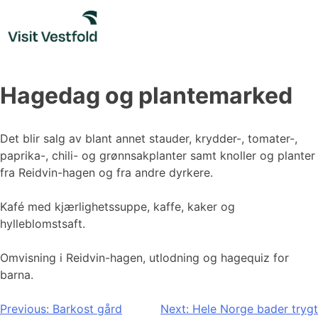
Skip
to
content
Hagedag og plantemarked
Det blir salg av blant annet stauder, krydder-, tomater-,
paprika-, chili- og grønnsakplanter samt knoller og planter
fra Reidvin-hagen og fra andre dyrkere.
Kafé med kjærlighetssuppe, kaffe, kaker og
hylleblomstsaft.
Omvisning i Reidvin-hagen, utlodning og hagequiz for
barna.
Innleggsnavigasjon
Previous:
Barkost gård
Next:
Hele Norge bader trygt