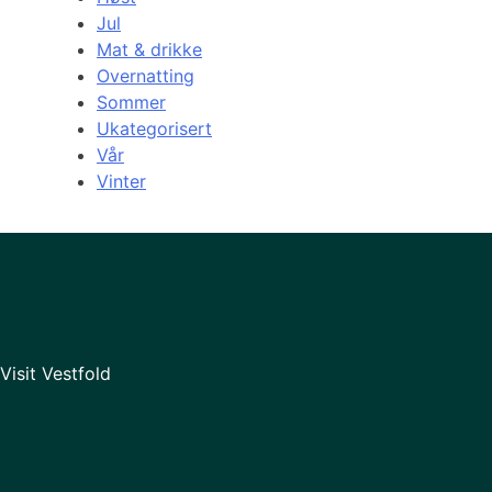
Jul
Mat & drikke
Overnatting
Sommer
Ukategorisert
Vår
Vinter
Visit Vestfold