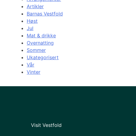
Artikler
Barnas Vestfold
Høst
Jul
Mat & drikke
Overnatting
Sommer
Ukategorisert
Vår
Vinter
Visit Vestfold