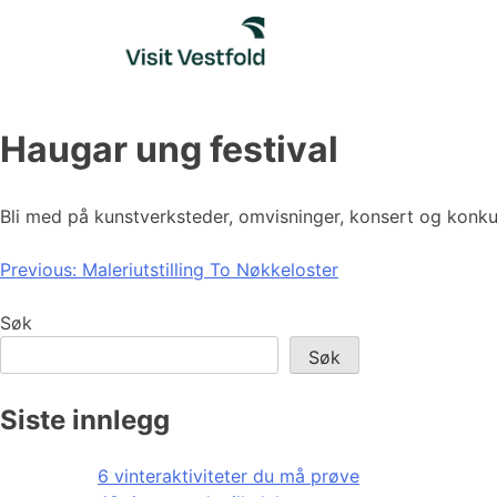
Skip
to
content
Haugar ung festival
Bli med på kunstverksteder, omvisninger, konsert og konk
Innleggsnavigasjon
Previous:
Maleriutstilling To Nøkkeloster
Søk
Søk
Siste innlegg
6 vinteraktiviteter du må prøve