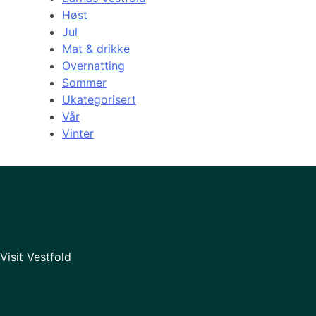
Høst
Jul
Mat & drikke
Overnatting
Sommer
Ukategorisert
Vår
Vinter
Visit Vestfold