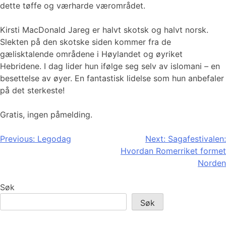
dette tøffe og værharde værområdet.
Kirsti MacDonald Jareg er halvt skotsk og halvt norsk.
Slekten på den skotske siden kommer fra de
gælisktalende områdene i Høylandet og øyriket
Hebridene. I dag lider hun ifølge seg selv av islomani – en
besettelse av øyer. En fantastisk lidelse som hun anbefaler
på det sterkeste!
Gratis, ingen påmelding.
Innleggsnavigasjon
Previous:
Legodag
Next:
Sagafestivalen:
Hvordan Romerriket formet
Norden
Søk
Søk