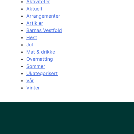
Aktiviteter
Aktuelt
Arrangementer
Artikler
Barnas Vestfold
Høst
Jul
Mat & drikke
Overnatting
Sommer
Ukategorisert
Vår
Vinter