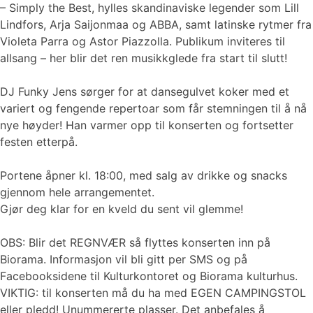
– Simply the Best, hylles skandinaviske legender som Lill
Lindfors, Arja Saijonmaa og ABBA, samt latinske rytmer fra
Violeta Parra og Astor Piazzolla. Publikum inviteres til
allsang – her blir det ren musikkglede fra start til slutt!
DJ Funky Jens sørger for at dansegulvet koker med et
variert og fengende repertoar som får stemningen til å nå
nye høyder! Han varmer opp til konserten og fortsetter
festen etterpå.
Portene åpner kl. 18:00, med salg av drikke og snacks
gjennom hele arrangementet.
Gjør deg klar for en kveld du sent vil glemme!
OBS: Blir det REGNVÆR så flyttes konserten inn på
Biorama. Informasjon vil bli gitt per SMS og på
Facebooksidene til Kulturkontoret og Biorama kulturhus.
VIKTIG: til konserten må du ha med EGEN CAMPINGSTOL
eller pledd! Unummererte plasser. Det anbefales å