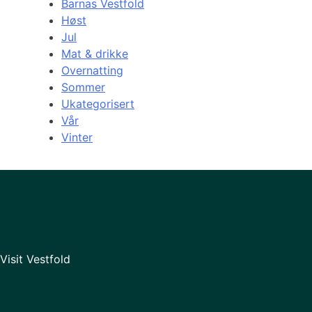
Barnas Vestfold
Høst
Jul
Mat & drikke
Overnatting
Sommer
Ukategorisert
Vår
Vinter
Visit Vestfold