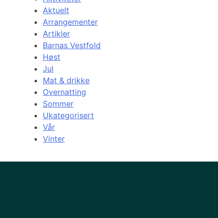
Aktuelt
Arrangementer
Artikler
Barnas Vestfold
Høst
Jul
Mat & drikke
Overnatting
Sommer
Ukategorisert
Vår
Vinter