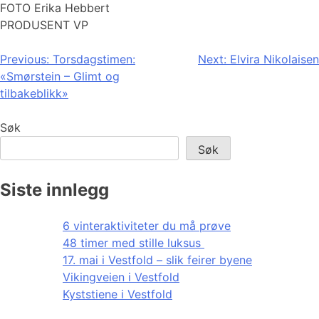
FOTO Erika Hebbert
PRODUSENT VP
Innleggsnavigasjon
Previous:
Torsdagstimen:
Next:
Elvira Nikolaisen
«Smørstein – Glimt og
tilbakeblikk»
Søk
Søk
Siste innlegg
6 vinteraktiviteter du må prøve
48 timer med stille luksus
17. mai i Vestfold – slik feirer byene
Vikingveien i Vestfold
Kyststiene i Vestfold