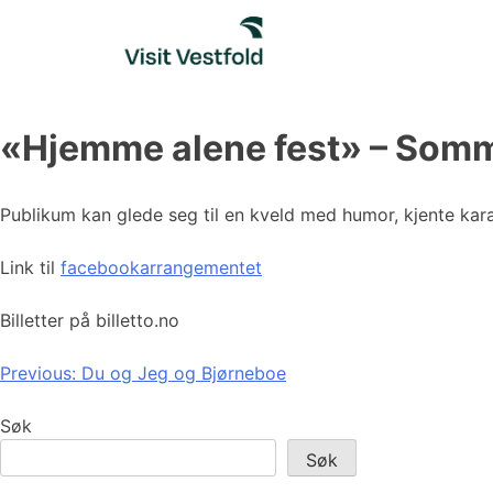
Skip
to
content
«Hjemme alene fest» – Som
Publikum kan glede seg til en kveld med humor, kjente karak
Link til
facebookarrangementet
Billetter på billetto.no
Innleggsnavigasjon
Previous:
Du og Jeg og Bjørneboe
Søk
Søk