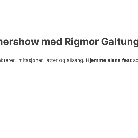
mershow med Rigmor Galtun
terer, imitasjoner, latter og allsang.
Hjemme alene fest
sp