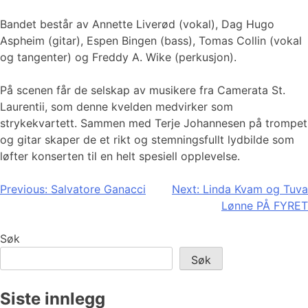
Bandet består av Annette Liverød (vokal), Dag Hugo
Aspheim (gitar), Espen Bingen (bass), Tomas Collin (vokal
og tangenter) og Freddy A. Wike (perkusjon).
På scenen får de selskap av musikere fra Camerata St.
Laurentii, som denne kvelden medvirker som
strykekvartett. Sammen med Terje Johannesen på trompet
og gitar skaper de et rikt og stemningsfullt lydbilde som
løfter konserten til en helt spesiell opplevelse.
Innleggsnavigasjon
Previous:
Salvatore Ganacci
Next:
Linda Kvam og Tuva
Lønne PÅ FYRET
Søk
Søk
Siste innlegg