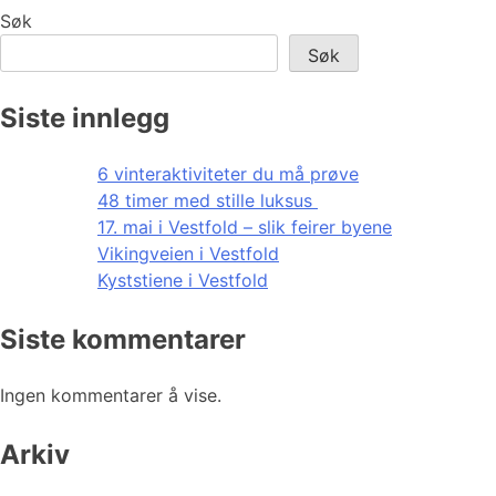
Søk
Søk
Siste innlegg
6 vinteraktiviteter du må prøve
48 timer med stille luksus
17. mai i Vestfold – slik feirer byene
Vikingveien i Vestfold
Kyststiene i Vestfold
Siste kommentarer
Ingen kommentarer å vise.
Arkiv