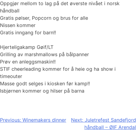
Oppgjør mellom to lag på det øverste nivået i norsk
håndball
Gratis pølser, Popcorn og brus for alle
Nissen kommer
Gratis inngang for barn!!
Hjerteligakamp Gøif/LT
Grilling av marshmallows på bålpanner
Prøv en anleggsmaskin!!
STIF cheerleading kommer for å heie og ha show i
timeouter
Masse godt selges i kiosken før kamp!!
‍Isbjørnen kommer og hilser på barna
Innleggsnavigasjon
Previous:
Winemakers dinner
Next:
Juletrefest Sandefjord
håndball – ØIF Arendal