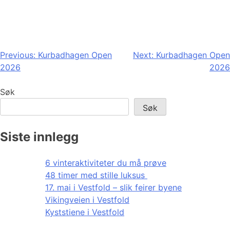
Innleggsnavigasjon
Previous:
Kurbadhagen Open
Next:
Kurbadhagen Open
2026
2026
Søk
Søk
Siste innlegg
6 vinteraktiviteter du må prøve
48 timer med stille luksus
17. mai i Vestfold – slik feirer byene
Vikingveien i Vestfold
Kyststiene i Vestfold