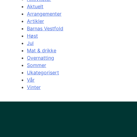
Aktuelt
Arrangementer
Artikler
Barnas Vestfold
Høst
Jul
Mat & drikke
Overnatting
Sommer
Ukategorisert
Vår
Vinter