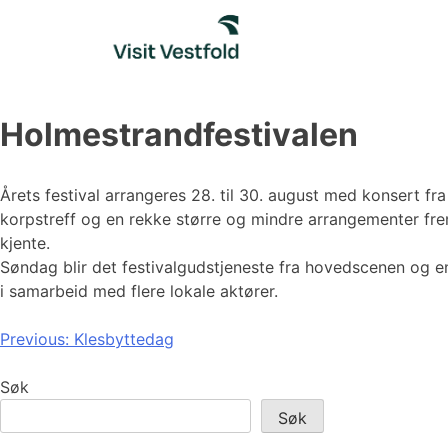
Skip
to
content
Holmestrandfestivalen
Årets festival arrangeres 28. til 30. august med konsert f
korpstreff og en rekke større og mindre arrangementer fr
kjente.
Søndag blir det festivalgudstjeneste fra hovedscenen og en e
i samarbeid med flere lokale aktører.
Innleggsnavigasjon
Previous:
Klesbyttedag
Søk
Søk