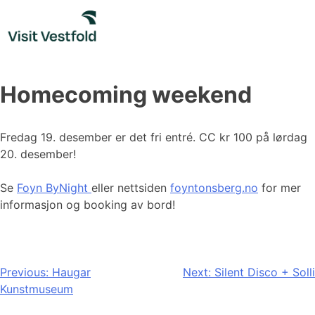
Skip
to
content
Homecoming weekend
Fredag 19. desember er det fri entré. CC kr 100 på lørdag
20. desember!
Se
Foyn ByNight
eller nettsiden
foyntonsberg.no
for mer
informasjon og booking av bord!
Innleggsnavigasjon
Previous:
Haugar
Next:
Silent Disco + Solli
Kunstmuseum