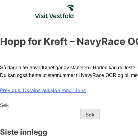
Skip
to
content
Hopp for Kreft – NavyRace 
Så dagen før hovedløpet går av stabelen i Horten kan du teste u
Du kan også hente ut startnummer til NavyRace OCR og bli m
Innleggsnavigasjon
Previous:
Ukraina auksjon med Lions
Søk
Søk
Siste innlegg