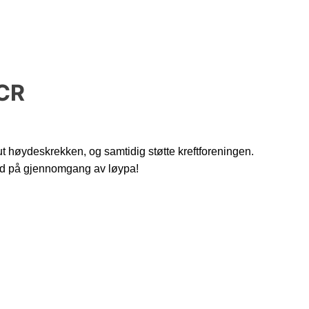
OCR
t høydeskrekken, og samtidig støtte kreftforeningen.
ed på gjennomgang av løypa!