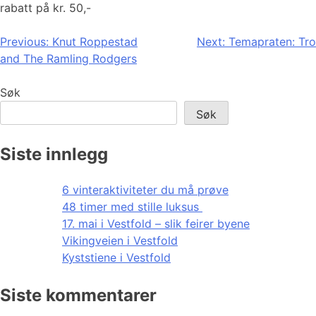
rabatt på kr. 50,-
Innleggsnavigasjon
Previous:
Knut Roppestad
Next:
Temapraten: Tro
and The Ramling Rodgers
Søk
Søk
Siste innlegg
6 vinteraktiviteter du må prøve
48 timer med stille luksus
17. mai i Vestfold – slik feirer byene
Vikingveien i Vestfold
Kyststiene i Vestfold
Siste kommentarer