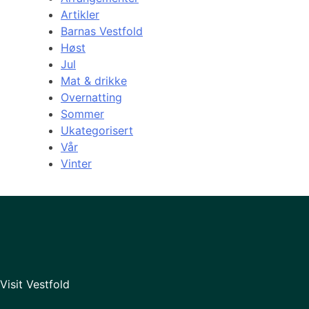
Artikler
Barnas Vestfold
Høst
Jul
Mat & drikke
Overnatting
Sommer
Ukategorisert
Vår
Vinter
Visit Vestfold