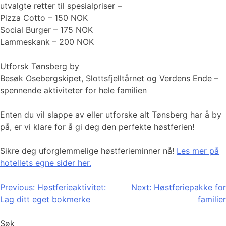
utvalgte retter til spesialpriser –
Pizza Cotto – 150 NOK
Social Burger – 175 NOK
Lammeskank – 200 NOK
Utforsk Tønsberg by
Besøk Osebergskipet, Slottsfjelltårnet og Verdens Ende –
spennende aktiviteter for hele familien
Enten du vil slappe av eller utforske alt Tønsberg har å by
på, er vi klare for å gi deg den perfekte høstferien!
Sikre deg uforglemmelige høstferieminner nå!
Les mer på
hotellets egne sider her.
Innleggsnavigasjon
Previous:
Høstferieaktivitet:
Next:
Høstferiepakke for
Lag ditt eget bokmerke
familier
Søk