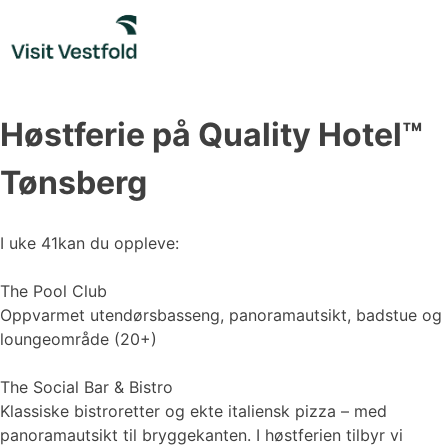
Skip
to
content
Høstferie på Quality Hotel™
Tønsberg
I uke 41kan du oppleve:
The Pool Club
Oppvarmet utendørsbasseng, panoramautsikt, badstue og
loungeområde (20+)
️The Social Bar & Bistro️
Klassiske bistroretter og ekte italiensk pizza – med
panoramautsikt til bryggekanten. I høstferien tilbyr vi