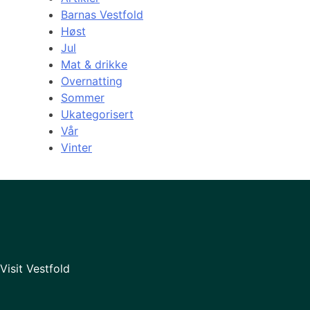
Barnas Vestfold
Høst
Jul
Mat & drikke
Overnatting
Sommer
Ukategorisert
Vår
Vinter
Visit Vestfold