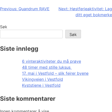
Innleggsnavigasjon
Previous:
Quandrum RAVE
Next:
Høstferieaktivitet: Lag
ditt eget bokmerke
Søk
Søk
Siste innlegg
6 vinteraktiviteter du må prøve
48 timer med stille luksus
17. mai i Vestfold – slik feirer byene
Vikingveien i Vestfold
Kyststiene i Vestfold
Siste kommentarer
Ingen kommentarer å vise.