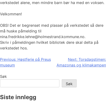
verkstedet alene, men mindre barn bør ha med en voksen.
Velkommen!
OBS! Det er begrenset med plasser på verkstedet så dere
må huske påmelding til
nina.fredrikke.lehne@holmestrand.kommune.no.
Skriv i påmeldingen hvilket bibliotek dere skal delta på
verkstedet hos.
Innleggsnavigasjon
Previous:
Høstferie på Preus
Next:
Torsdagstimen:
museum
Amazonas og klimakampen
Søk
Søk
Siste innlegg