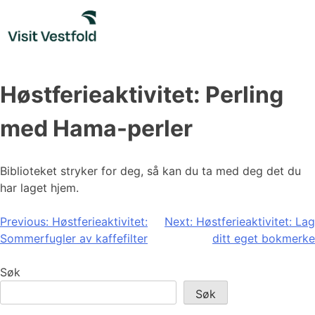
Skip
to
content
Høstferieaktivitet: Perling
med Hama-perler
Biblioteket stryker for deg, så kan du ta med deg det du
har laget hjem.
Innleggsnavigasjon
Previous:
Høstferieaktivitet:
Next:
Høstferieaktivitet: Lag
Sommerfugler av kaffefilter
ditt eget bokmerke
Søk
Søk