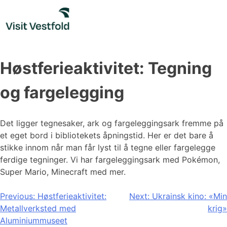
Skip
to
content
Høstferieaktivitet: Tegning
og fargelegging
Det ligger tegnesaker, ark og fargeleggingsark fremme på
et eget bord i bibliotekets åpningstid. Her er det bare å
stikke innom når man får lyst til å tegne eller fargelegge
ferdige tegninger. Vi har fargeleggingsark med Pokémon,
Super Mario, Minecraft med mer.
Innleggsnavigasjon
Previous:
Høstferieaktivitet:
Next:
Ukrainsk kino: «Min
Metallverksted med
krig»
Aluminiummuseet