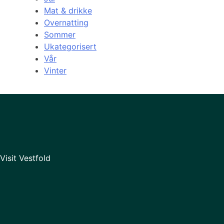
Mat & drikke
Overnatting
Sommer
Ukategorisert
Vår
Vinter
Visit Vestfold