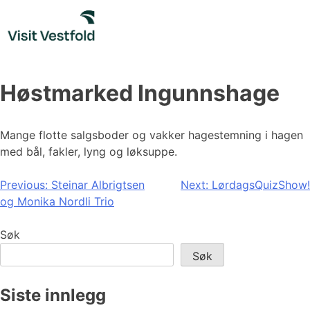
Skip
to
content
Høstmarked Ingunnshage
Mange flotte salgsboder og vakker hagestemning i hagen
med bål, fakler, lyng og løksuppe.
Innleggsnavigasjon
Previous:
Steinar Albrigtsen
Next:
LørdagsQuizShow!
og Monika Nordli Trio
Søk
Søk
Siste innlegg