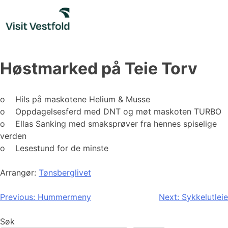
Skip
to
content
Høstmarked på Teie Torv
o Hils på maskotene Helium & Musse
o Oppdagelsesferd med DNT og møt maskoten TURBO
o Ellas Sanking med smaksprøver fra hennes spiselige
verden
o Lesestund for de minste
Arrangør:
Tønsberglivet
Innleggsnavigasjon
Previous:
Hummermeny
Next:
Sykkelutleie
Søk