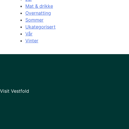
Mat & drikke
Overnatting
Sommer
Ukategorisert
Vår
Vinter
Visit Vestfold