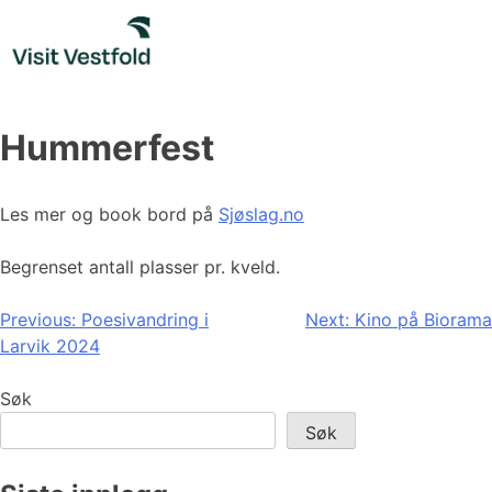
Skip
to
content
Hummerfest
Les mer og book bord på
Sjøslag.no
Begrenset antall plasser pr. kveld.
Innleggsnavigasjon
Previous:
Poesivandring i
Next:
Kino på Biorama
Larvik 2024
Søk
Søk