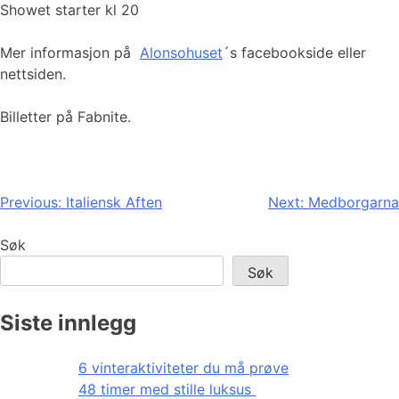
Showet starter kl 20
Mer informasjon på
Alonsohuset
´s facebookside eller
nettsiden.
Billetter på Fabnite.
Innleggsnavigasjon
Previous:
Italiensk Aften
Next:
Medborgarna
Søk
Søk
Siste innlegg
6 vinteraktiviteter du må prøve
48 timer med stille luksus