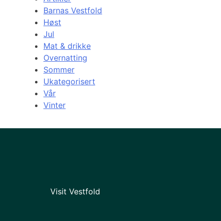
Barnas Vestfold
Høst
Jul
Mat & drikke
Overnatting
Sommer
Ukategorisert
Vår
Vinter
Visit Vestfold