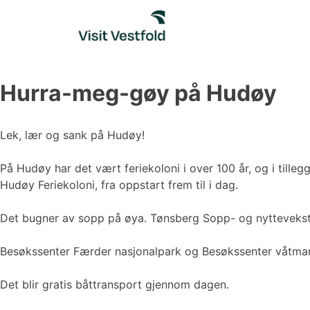
Skip
to
content
Hurra-meg-gøy på Hudøy
Lek, lær og sank på Hudøy!
På Hudøy har det vært feriekoloni i over 100 år, og i tilleg
Hudøy Feriekoloni, fra oppstart frem til i dag.
Det bugner av sopp på øya. Tønsberg Sopp- og nyttevekstfor
Besøkssenter Færder nasjonalpark og Besøkssenter våtmark 
Det blir gratis båttransport gjennom dagen.